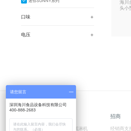
迷你SUNNY系列
头小
口味

电压

请您留言
400-888-2683
首页
产品
招商
关于海川
商用软冰淇淋机
经销商支